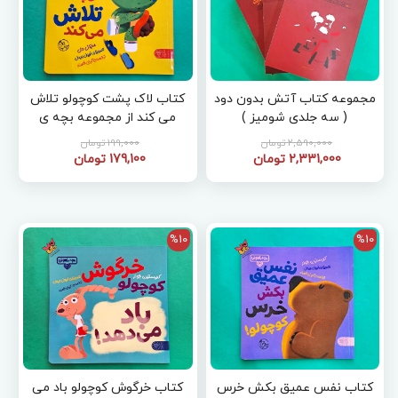
مجموعه کتاب آتش بدون دود
کتاب لاک پشت کوچولو تلاش
( سه جلدی شومیز )
می کند از مجموعه بچه ی
باهوش 18
2,590,000 تومان
199,000 تومان
2,331,000 تومان
179,100 تومان
%10
%10
کتاب نفس عمیق بکش خرس
کتاب خرگوش کوچولو باد می