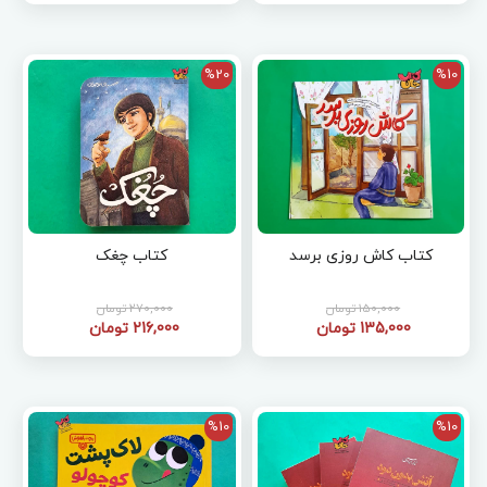
%20
%10
کتاب کاش روزی برسد
کتاب چغک
150,000 تومان
270,000 تومان
135,000 تومان
216,000 تومان
%10
%10