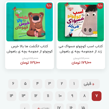
%10
%10
کتاب اسب کوچولو مسواک می
کتاب انگشت ها بالا خرس
زند از مجموعه بچه ی باهوش
کوچولو از مجوعه بچه ی باهوش
14
15
199,000 تومان
199,000 تومان
179,100 تومان
179,100 تومان
قبلی
1
2
3
4
5
6
14
13
12
11
10
9
8
7
15
16
17
بعدی
›