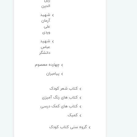
زین
الدین
شهید
آرمان
علی
وردی
شهید
عباس
دانشگر
چهارده معصوم
پیامبران
کتاب شعر کودک
کتاب های رنگ آمیزی
کتاب های کمک درسی
کمیک
گروه سنی کتاب کودک