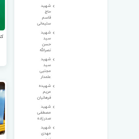
شهید
حاج
قاسم
سلیمانی
شهید
کت
سید
حسن
نصرالله
شهید
سید
مجتبی
علمدار
شهیده
مریم
فرهانیان
شهید
مصطفی
صدرزاده
شهید
مهدی