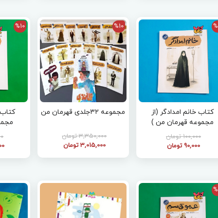
%10
%10
%
کتاب خانم امدادگر (از
مجموعه ۳۲جلدی قهرمان من
کتاب 
مجموعه قهرمان من )
مجمو
3,350,000 تومان
100,000 تومان
000
3,015,000 تومان
90,000 تومان
000
%