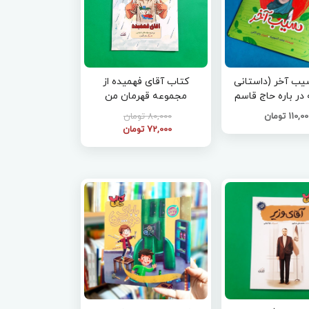
یب آخر (داستانی
کتاب آقای فهمیده از
 در باره حاج قاسم
مجموعه قهرمان من
ل خوزستان )
110,0 تومان
80,000 تومان
72,000 تومان