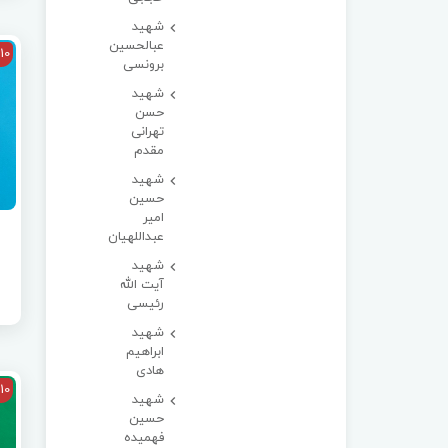
شهید
عبالحسین
10
برونسی
شهید
حسن
تهرانی
مقدم
شهید
حسین
امیر
عبداللهیان
شهید
آیت الله
رئیسی
شهید
ابراهیم
هادی
10
شهید
حسین
فهمیده