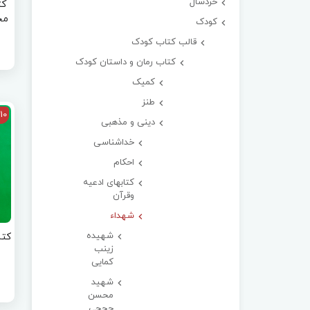
خردسال
کت
مج
کودک
قالب کتاب کودک
کتاب رمان و داستان کودک
کمیک
طنز
10
دینی و مذهبی
خداشناسی
احکام
کتابهای ادعیه
وقرآن
شهداء
شهیده
کتا
زینب
کمایی
شهید
محسن
حججی