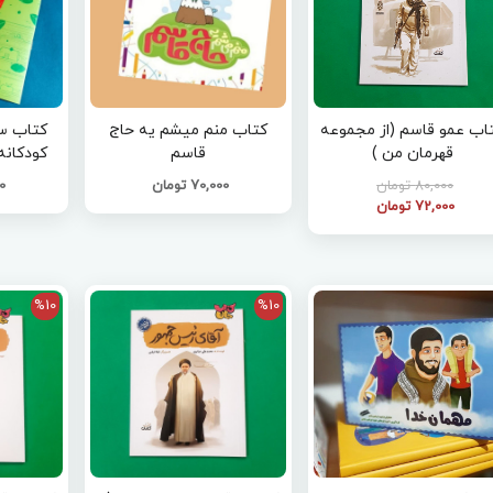
اب عمو قاسم (از مجموعه
کتاب منم میشم یه حاج
کتاب س
قهرمان من )
قاسم
کودکانه
وسی
80,000 تومان
70,000 تومان
00
72,000 تومان
%10
%10