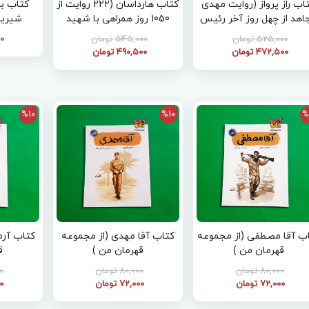
اب راز پرواز (روایت مهدی
کتاب هارداسان (222 روایت از
کتاب ب
اهد از چهل روز آخر رئیس
1050 روز همراهی با شهید
شیرین
جمهور شهید )
جمهور آیت الله سید ابراهیم
525,000 تومان
545,000 تومان
00
رئیسی)
472,500 تومان
490,500 تومان
%10
%10
%
ب آقا مصطفی (از مجموعه
کتاب آقا مهدی (از مجموعه
کتاب آرم
قهرمان من )
قهرمان من )
ق
80,000 تومان
80,000 تومان
00
72,000 تومان
72,000 تومان
00