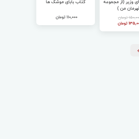
ی وزیر (از مجموعه
کتاب بابای موشک ها
هرمان من )
110,000 تومان
150, تومان
135, تومان