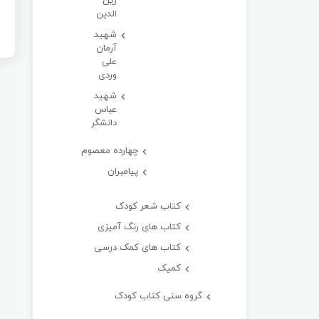
زین
الدین
شهید
آرمان
علی
وردی
شهید
عباس
دانشگر
چهارده معصوم
پیامبران
کتاب شعر کودک
کتاب های رنگ آمیزی
کتاب های کمک درسی
کمیک
گروه سنی کتاب کودک