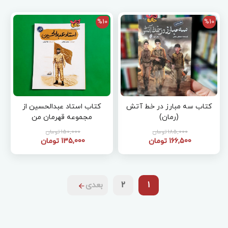
%10
%10
کتاب سه مبارز در خط آتش
کتاب استاد عبدالحسین از
(رمان)
مجموعه قهرمان من
185,000 تومان
150,000 تومان
166,500 تومان
135,000 تومان
1
2
بعدی