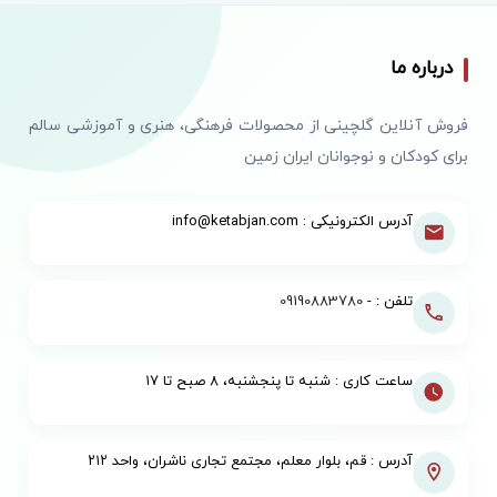
درباره ما
فروش آنلاین گلچینی از محصولات فرهنگی، هنری و آموزشی سالم
برای کودکان و نوجوانان ایران زمین
آدرس الکترونیکی : info@ketabjan.com
تلفن : -
09190883780
ساعت کاری : شنبه تا پنجشنبه، ۸ صبح تا ۱۷
آدرس : قم، بلوار معلم، مجتمع تجاری ناشران، واحد ۲۱۲