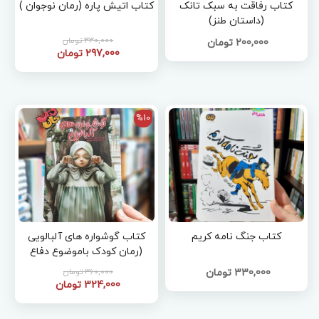
کتاب رفاقت به سبک تانک
کتاب اتیش پاره (رمان نوجوان )
(داستان طنز)
330,000 تومان
200,000 تومان
297,000 تومان
%10
کتاب جنگ نامه کریم
کتاب گوشواره های آلبالویی
(رمان کودک باموضوع دفاع
مقدس )
330,000 تومان
360,000 تومان
324,000 تومان