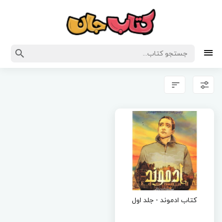
کتاب ادموند - جلد اول