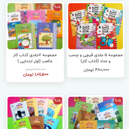
%15
مجموعه 5 جلدی قیچی و چسب
مجموعه 7جلدی کتاب کار
و مداد (کتاب کار)
مکعب (اول ابتدایی )
1,190,000 تومان
480,000 تومان
1,011,500 تومان
%15
%15