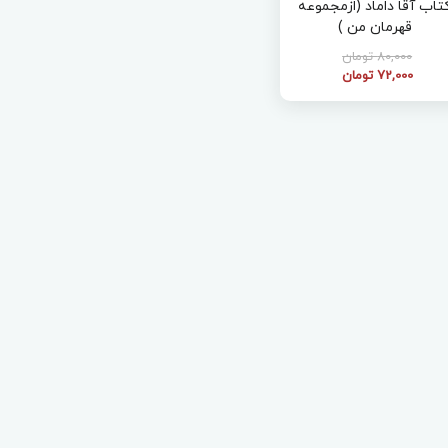
تاب آقا داماد (ازمجموعه
قهرمان من )
80,000 تومان
72,000 تومان