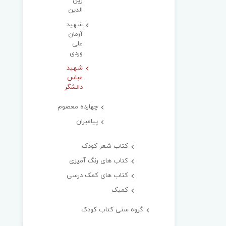
زین
الدین
شهید
آرمان
علی
وردی
شهید
عباس
دانشگر
چهارده معصوم
پیامبران
کتاب شعر کودک
کتاب های رنگ آمیزی
کتاب های کمک درسی
کمیک
گروه سنی کتاب کودک