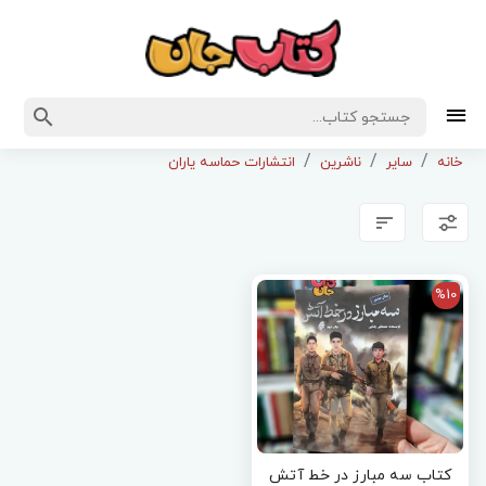
خانه
سایر
ناشرین
انتشارات حماسه یاران
%10
کتاب سه مبارز در خط آتش