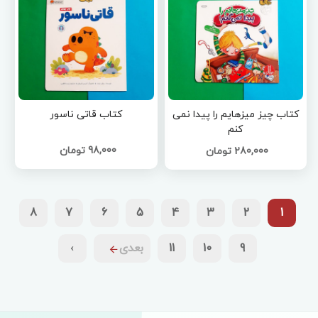
کتاب چیز میزهایم را پیدا نمی
کتاب قاتی ناسور
کنم
98,000 تومان
280,000 تومان
8
7
6
5
4
3
2
1
9
10
11
بعدی
›