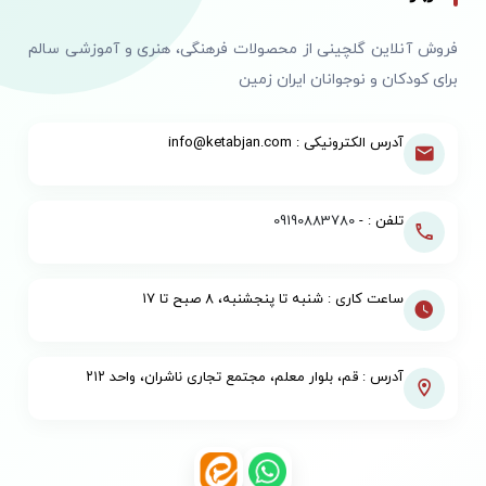
فروش آنلاین گلچینی از محصولات فرهنگی، هنری و آموزشی سالم
برای کودکان و نوجوانان ایران زمین
آدرس الکترونیکی : info@ketabjan.com
تلفن : -
09190883780
ساعت کاری : شنبه تا پنجشنبه، ۸ صبح تا ۱۷
آدرس : قم، بلوار معلم، مجتمع تجاری ناشران، واحد ۲۱۲