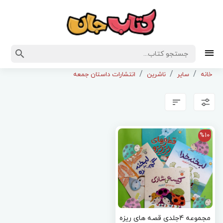
خانه
سایر
ناشرین
انتشارات داستان جمعه
%10
مجموعه 4جلدی قصه های ریزه