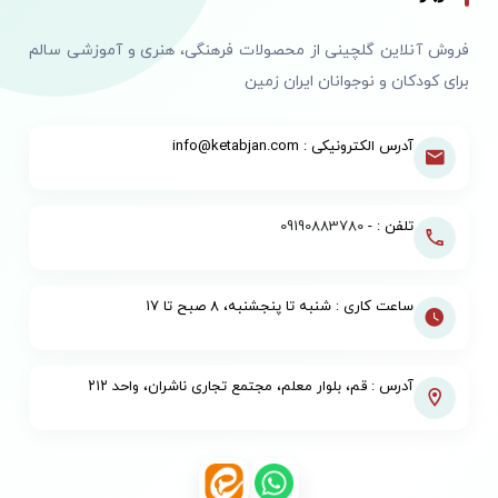
فروش آنلاین گلچینی از محصولات فرهنگی، هنری و آموزشی سالم
برای کودکان و نوجوانان ایران زمین
آدرس الکترونیکی : info@ketabjan.com
تلفن : -
09190883780
ساعت کاری : شنبه تا پنجشنبه، ۸ صبح تا ۱۷
آدرس : قم، بلوار معلم، مجتمع تجاری ناشران، واحد ۲۱۲