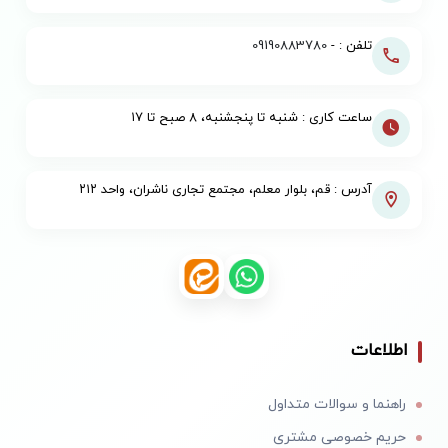
تلفن : -
09190883780
ساعت کاری : شنبه تا پنجشنبه، ۸ صبح تا ۱۷
آدرس : قم، بلوار معلم، مجتمع تجاری ناشران، واحد ۲۱۲
اطلاعات
راهنما و سوالات متداول
حریم خصوصی مشتری