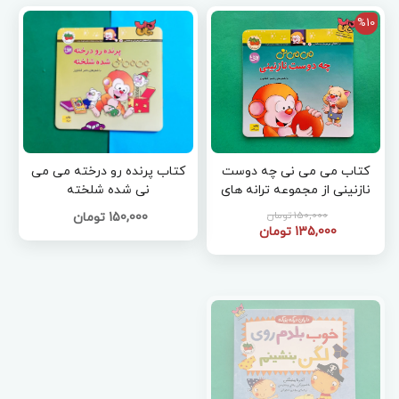
%10
کتاب می می نی چه دوست
کتاب پرنده رو درخته می می
نازنینی از مجموعه ترانه های
نی شده شلخته
می می نی جلد 3
150,000 تومان
150,000 تومان
135,000 تومان