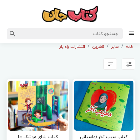
خانه
سایر
ناشرین
انتشارات راه یار
کتاب سیب آخر (داستانی
کتاب بابای موشک ها