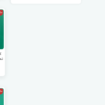
10
ک
تم
10