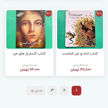
%10
%10
کتاب لانه ی من کجاست
کتاب گندم زار های من
42,000 تومان
70,000 تومان
37,800 تومان
63,000 تومان
1
2
3
بعدی