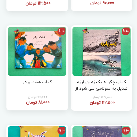
90,000 تومان
112,500 تومان
%10
%10
کتاب چگونه یک زمین لرزه
کتاب هفت برادر
تبدیل به سونامی می شود از
مجموعه چگونه روی میدهد
90,000 تومان
125,000 تومان
81,000 تومان
112,500 تومان
%10
%10