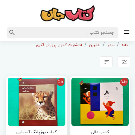
خانه
سایر
ناشرین
انتشارات کانون پرورش فکری
%10
%10
کتاب دالی
کتاب یوزپلنگ آسیایی