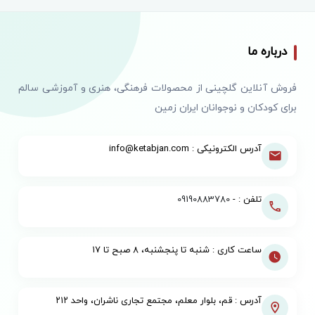
درباره ما
فروش آنلاین گلچینی از محصولات فرهنگی، هنری و آموزشی سالم
برای کودکان و نوجوانان ایران زمین
آدرس الکترونیکی : info@ketabjan.com
تلفن : -
09190883780
ساعت کاری : شنبه تا پنجشنبه، ۸ صبح تا ۱۷
آدرس : قم، بلوار معلم، مجتمع تجاری ناشران، واحد ۲۱۲