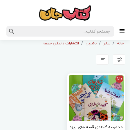
خانه
سایر
ناشرین
انتشارات داستان جمعه
%10
مجموعه 4جلدی قصه های ریزه