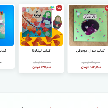
%10
%
کتاب سوال موموکی
کتاب لینالونا
کتاب
315,000 تومان
150,000 تومان
00
283,500 تومان
135,000 تومان