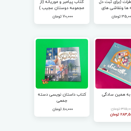
دفتر خاطرات (برای ثبت دل
کتاب پیامبر و موریانه (از
 ها ونقاشی های
مجموعه دوستان عجیب )
کودکان )
35, تومان
70,000 تومان
به همین سادگی
کتاب داستان نویسی دسته
جمعی
315, تومان
80,000 تومان
283 تومان