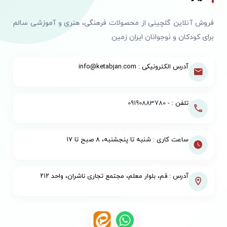
فروش آنلاین گلچینی از محصولات فرهنگی، هنری و آموزشی سالم
برای کودکان و نوجوانان ایران زمین
آدرس الکترونیکی : info@ketabjan.com
تلفن : -
09190883780
ساعت کاری : شنبه تا پنجشنبه، ۸ صبح تا ۱۷
آدرس : قم، بلوار معلم، مجتمع تجاری ناشران، واحد ۲۱۲