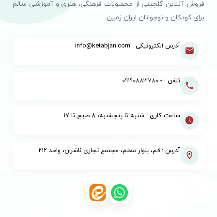
فروش آنلاین گلچینی از محصولات فرهنگی، هنری و آموزشی سالم
برای کودکان و نوجوانان ایران زمین
آدرس الکترونیکی : info@ketabjan.com
تلفن : -
09190883780
ساعت کاری : شنبه تا پنجشنبه، ۸ صبح تا ۱۷
آدرس : قم، بلوار معلم، مجتمع تجاری ناشران، واحد ۲۱۲