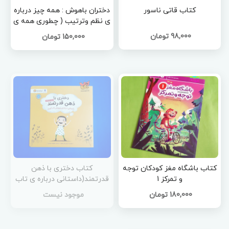
کتاب قاتی ناسور
دختران باهوش : همه چیز درباره
ی نظم وترتیب ( چطوری همه ی
وسایلم منظم باشند و کارهای
98,000 تومان
150,000 تومان
روزانه ام سر وقت انجام شوند)
کتاب باشگاه مغز کودکان توجه
کتاب دختری با ذهن
و تمرکز 1
قدرتمند(داستانی درباره ی تاب
آوری )
180,000 تومان
موجود نیست