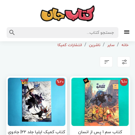
خانه
سایر
ناشرین
انتشارات کمیکا
%20
%10
کتاب سم 1 پس از انسان
کتاب کمیک ایلیا جلد 22| جادوی