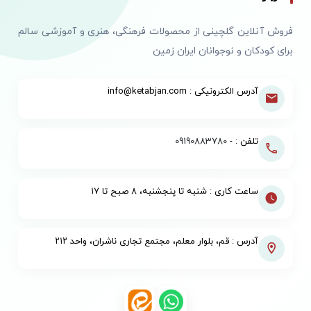
فروش آنلاین گلچینی از محصولات فرهنگی، هنری و آموزشی سالم
برای کودکان و نوجوانان ایران زمین
آدرس الکترونیکی : info@ketabjan.com
تلفن : -
09190883780
ساعت کاری : شنبه تا پنجشنبه، ۸ صبح تا ۱۷
آدرس : قم، بلوار معلم، مجتمع تجاری ناشران، واحد ۲۱۲