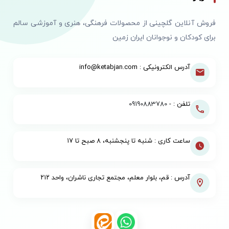
فروش آنلاین گلچینی از محصولات فرهنگی، هنری و آموزشی سالم
برای کودکان و نوجوانان ایران زمین
آدرس الکترونیکی : info@ketabjan.com
تلفن : -
09190883780
ساعت کاری : شنبه تا پنجشنبه، ۸ صبح تا ۱۷
آدرس : قم، بلوار معلم، مجتمع تجاری ناشران، واحد ۲۱۲