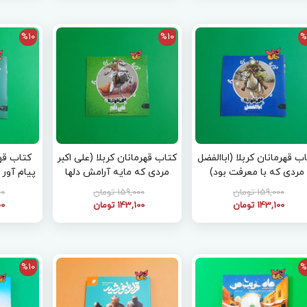
%10
%10
%
ب قهرمانان کربلا (اباالفضل
کتاب قهرمانان کربلا (علی اکبر
کتاب قهر
مردی که با معرفت بود)
مردی که مایه آرامش دلها
پیام آور 
بود)
159,000 تومان
159,000 تومان
000
143,100 تومان
143,100 تومان
100
%10
%