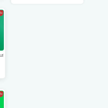
10
کتا
10