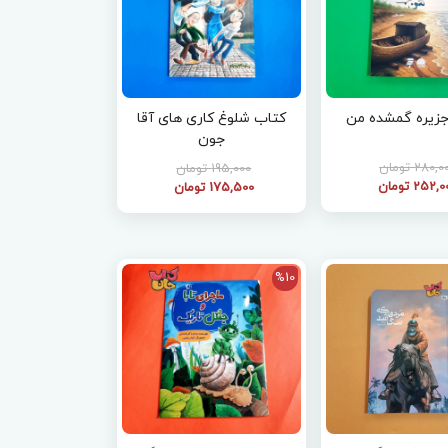
زیره گمشده من
کتاب شلوغ کاری های آقا
جون
280, تومان
195,000 تومان
252, تومان
175,500 تومان
%10