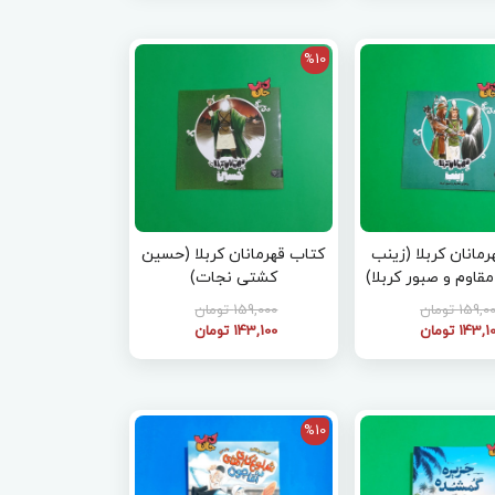
%10
مانان کربلا (زینب
کتاب قهرمانان کربلا (حسین
مقاوم و صبور کربلا)
کشتی نجات)
159, تومان
159,000 تومان
143, تومان
143,100 تومان
%10