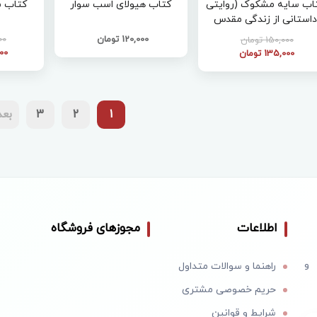
اب سایه مشکوک (روایتی
کتاب هیولای اسب سوار
کتاب 
داستانی از زندگی مقدس
اردبیلی )
120,000 تومان
000
150,000 تومان
500
135,000 تومان
1
2
3
بع
اطلاعات
مجوزهای فروشگاه
 و
راهنما و سوالات متداول
حریم خصوصی مشتری
شرایط و قوانین