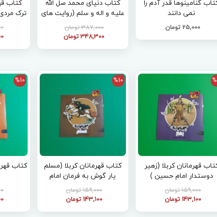
تاب گنامینوها قدر آدم را
کتاب دنیای محمد صل الله
کت
نمی دانند
علیه و اله و سلم (روایت های
ترک مردی 
تصویری از احادیث نبوی)
25,000 تومان
387,000 تومان
000
348,300 تومان
100
%10
%10
%
تاب قهرمانان کربلا (زهیر
کتاب قهرمانان کربلا (مسلم
کتاب قهرم
دوستدار امام حسین )
یار گوش به فرمان امام
حسین)
159,000 تومان
159,000 تومان
000
143,100 تومان
143,100 تومان
100