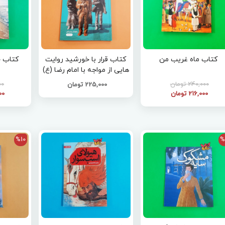
کتاب ماه غریب من
کتاب قرار با خورشید روایت
کتاب ج
هایی از مواجه با امام رضا (ع)
240,000 تومان
000
225,000 تومان
216,000 تومان
000
%10
%