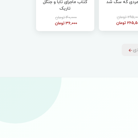
مردی که سگ شد
کتاب ماجرای تابا و جنگل
تاریک
295, تومان
40,000 تومان
265, تومان
36,000 تومان
دی