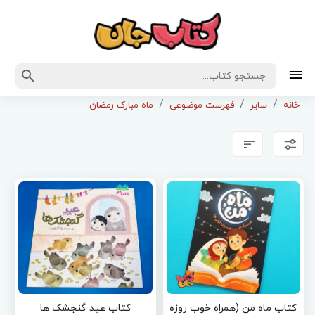
خانه
سایر
فهرست موضوعی
ماه مبارک رمضان
کتاب ماه من (همراه خوب روزه
کتاب عید گنجشک ها