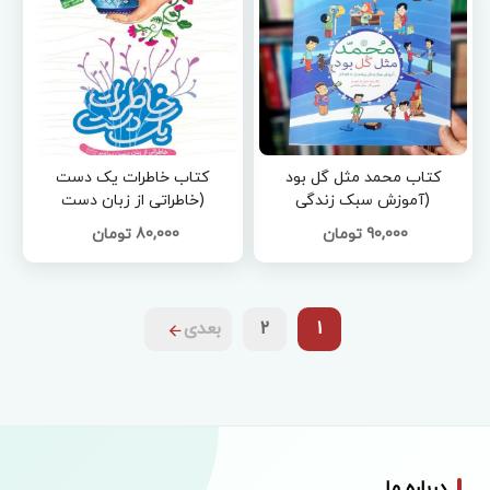
کتاب محمد مثل گل بود
کتاب خاطرات یک دست
(آموزش سبک زندگی
(خاطراتی از زبان دست
پیامبر(ص) به کودکان)
پیامبر(ص))
90,000 تومان
80,000 تومان
1
2
بعدی
درباره ما