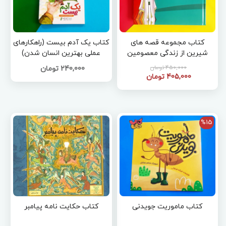
کتاب مجموعه قصه های
کتاب یک آدم بیست (راهکارهای
شیرین از زندگی معصومین
عملی بهترین انسان شدن)
علیهم السلام
450,000 تومان
240,000 تومان
405,000 تومان
%15
کتاب ماموریت جویدنی
کتاب حکایت نامه پیامبر