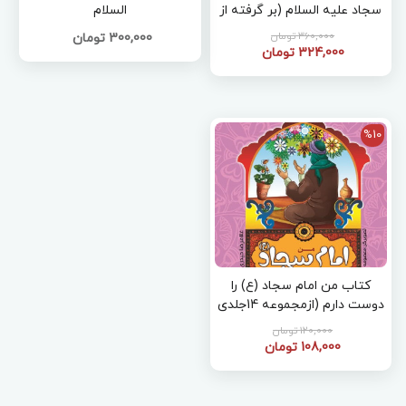
سجاد علیه السلام (بر گرفته از
السلام
دعاهای صحیفه سجادیه)
360,000 تومان
300,000 تومان
324,000 تومان
%10
کتاب من امام سجاد (ع) را
دوست دارم (ازمجموعه 14جلدی
من اهل بیت را دوست دارم )
120,000 تومان
108,000 تومان