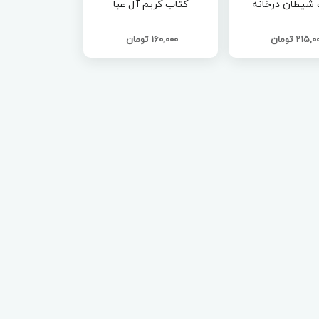
 شیطان درخانه
کتاب کریم آل عبا
215, تومان
160,000 تومان