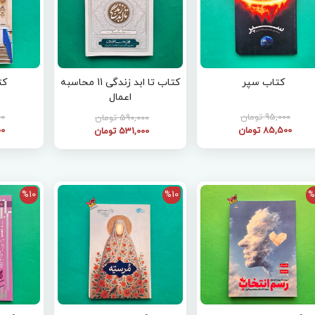
کتاب سپر
کتاب تا ابد زندگی 11 محاسبه
کت
اعمال
95,000 تومان
000
590,000 تومان
85,500 تومان
000
531,000 تومان
%10
%10
%