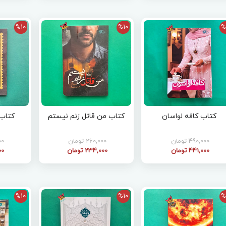
%10
%10
%
کتاب کافه لواسان
کتاب من قاتل زنم نیستم
کتاب
490,000 تومان
260,000 تومان
000
441,000 تومان
234,000 تومان
000
%10
%10
%