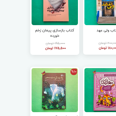
اب ولی عهد
کتاب بازسازی پیمان زخم
خورده
200, تومان
195,000 تومان
180, تومان
175,500 تومان
%10