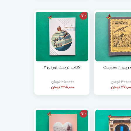
%10
 ربیون مقاومت
کتاب تربیت نوردی 2
300, تومان
250,000 تومان
270, تومان
225,000 تومان
%10