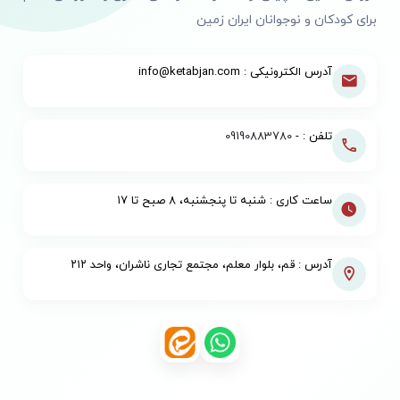
برای کودکان و نوجوانان ایران زمین
آدرس الکترونیکی : info@ketabjan.com
تلفن : -
09190883780
ساعت کاری : شنبه تا پنجشنبه، ۸ صبح تا ۱۷
آدرس : قم، بلوار معلم، مجتمع تجاری ناشران، واحد ۲۱۲