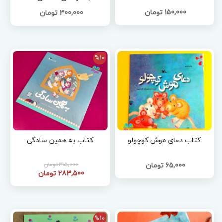
داستان حدیث تصویر)
150,000 تومان
300,000 تومان
%10
کتاب دعای موش کوچولو
کتاب به همین سادگی
315,000 تومان
65,000 تومان
283,500 تومان
%10