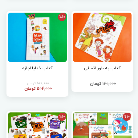
%10
کتاب به طور اتفاقی
کتاب خدایا اجازه
560,000 تومان
140,000 تومان
504,000 تومان
%10
%10