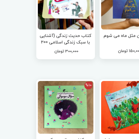
 مثل ماه می شوم
کتاب حدیث زندگی (آشنایی
با سبک زندگی اسلامی 200
داستان حدیث تصویر)
150, تومان
300,000 تومان
%10