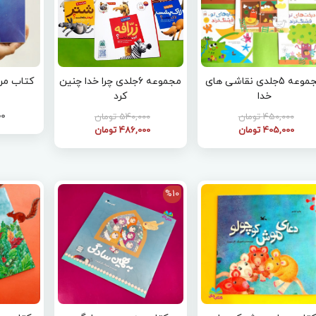
مجموعه 5جلدی نقاشی های
مجموعه 6جلدی چرا خدا چنین
کتاب من
خدا
کرد
000
450,000 تومان
540,000 تومان
405,000 تومان
486,000 تومان
%10