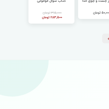
 جست و جوی خدا
کتاب سوال موموکی
50,0 تومان
315,000 تومان
283,500 تومان