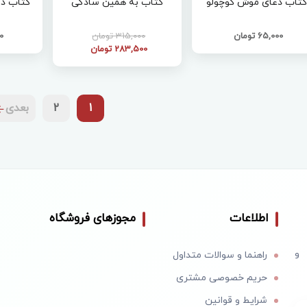
تاب دعای موش کوچولو
کتاب به همین سادگی
کتاب در
65,000 تومان
315,000 تومان
00
283,500 تومان
1
2
بعدی
اطلاعات
مجوزهای فروشگاه
 و
راهنما و سوالات متداول
حریم خصوصی مشتری
شرایط و قوانین