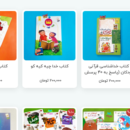
کتاب خداشناسی قرآنی
کتاب خدا چیه کیه کو
کتاب
کودکان (پاسخ به 40 پرسش
دکان و نوجوانان درباره ی
200,000 تومان
000
200,000 تومان
خدا)
%10
%