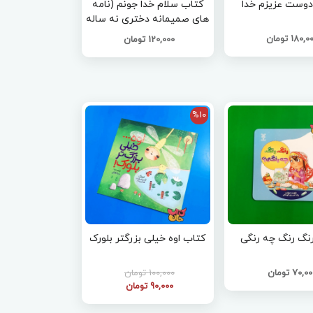
دوست عزیزم خدا
کتاب سلام خدا جونم (نامه
های صمیمانه دختری نه ساله
به خدای مهربان)
180, تومان
120,000 تومان
%10
نگ رنگ چه رنگی
کتاب اوه خیلی بزرگتر بلورک
70,0 تومان
100,000 تومان
90,000 تومان