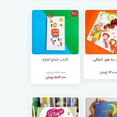
%10
 به طور اتفاقی
کتاب خدایا اجازه
140, تومان
560,000 تومان
504,000 تومان