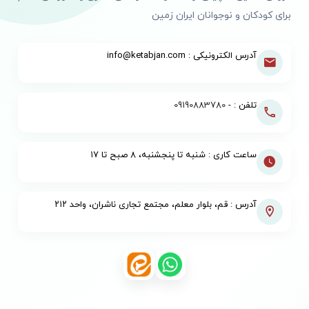
برای کودکان و نوجوانان ایران زمین
آدرس الکترونیکی : info@ketabjan.com
تلفن : -
09190883780
ساعت کاری : شنبه تا پنجشنبه، ۸ صبح تا ۱۷
آدرس : قم، بلوار معلم، مجتمع تجاری ناشران، واحد ۲۱۲