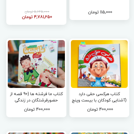
5,625,000 تومان
115,000 تومان
4,781,250 تومان
کتاب هرکسی حقی دارد
کتاب ما فرشته ها (90 قصه از
(آشنایی کودکان با بیست وپنج
حضورفرشتگان در زندگی
حق از رساله ی حقوق امام
روزمره)
400,000 تومان
400,000 تومان
سجاد(ع))