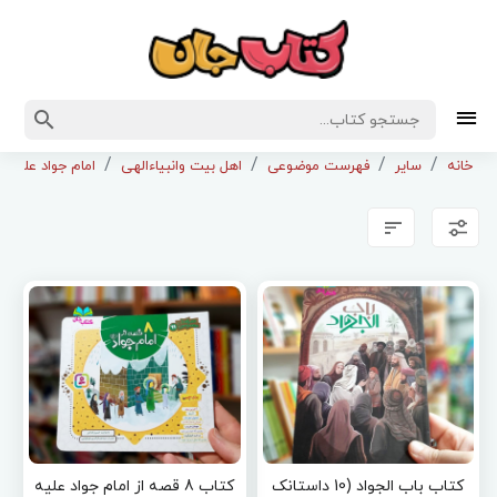
خانه
سایر
فهرست موضوعی
اهل بیت وانبیاءالهی
امام جواد علیه ا
کتاب باب الجواد (10 داستانک
کتاب 8 قصه از امام جواد علیه