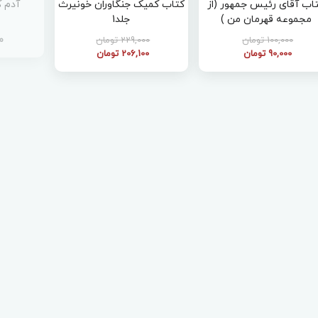
اب آقای رئیس جمهور (از
کتاب کمیک جنگاوران خونیرث
آدم 
مجموعه قهرمان من )
جلد1
م
100,000 تومان
229,000 تومان
90,000 تومان
206,100 تومان