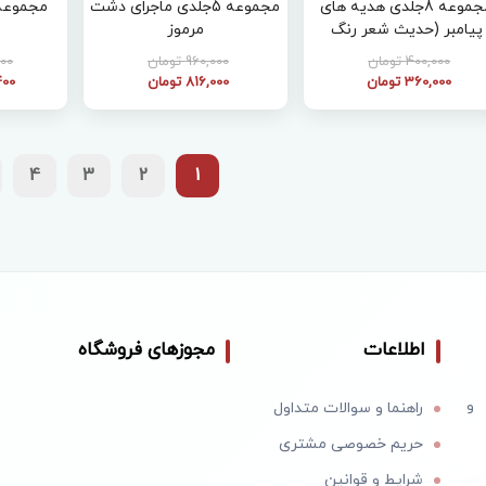
مجموعه 8جلدی هدیه های
مجموعه 5جلدی ماجرای دشت
پیامبر (حدیث شعر رنگ
مرموز
آمیزی)
400,000 تومان
960,000 تومان
,000
360,000 تومان
816,000 تومان
,400
4
3
2
1
اطلاعات
مجوزهای فروشگاه
 و
راهنما و سوالات متداول
حریم خصوصی مشتری
شرایط و قوانین