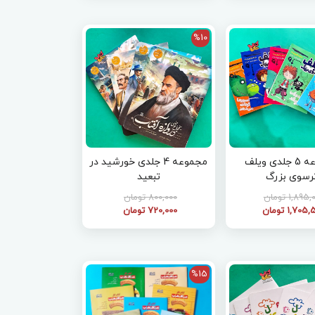
%10
مجموعه 5 جلدی ویلف
مجموعه 4 جلدی خورشید در
رسوی بزرگ
تبعید
1,895 تومان
800,000 تومان
1,705 تومان
720,000 تومان
%15