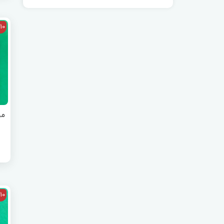
10
مج
10