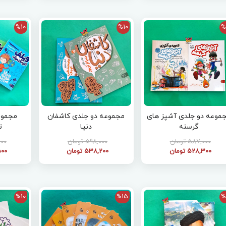
%10
%10
%
موعه دو جلدی آشپز های
مجموعه دو جلدی کاشفان
گرسنه
دنیا
ت
587,000 تومان
598,000 تومان
,000
528,300 تومان
538,200 تومان
,500
%10
%15
%