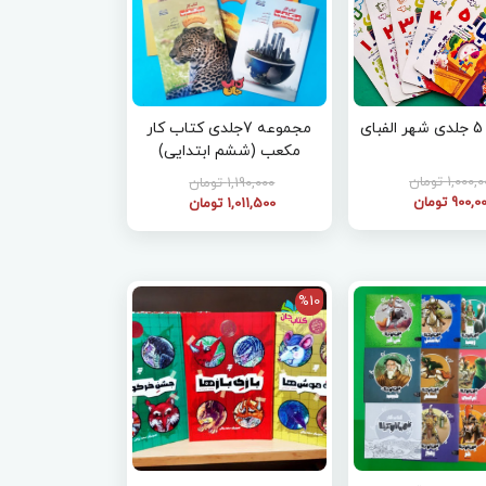
ی
مجموعه 7جلدی کتاب کار
مکعب (ششم ابتدایی)
1,000 تومان
1,190,000 تومان
900, تومان
1,011,500 تومان
%10