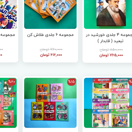
مجموعه 4 جلدی خورشید در
مجموعه 6 جلدی طلاش کن
مجموعه 5 جلدی شهر الفبا
تبعید ( قابدار )
720,000 تومان
,000
850,000 تومان
612,000 تومان
000
765,000 تومان
%20
%15
%