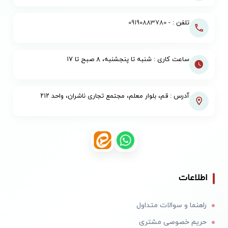
تلفن : -
09190883780
ساعت کاری : شنبه تا پنجشنبه، ۸ صبح تا ۱۷
آدرس : قم، بلوار معلم، مجتمع تجاری ناشران، واحد ۲۱۲
اطلاعات
راهنما و سوالات متداول
حریم خصوصی مشتری