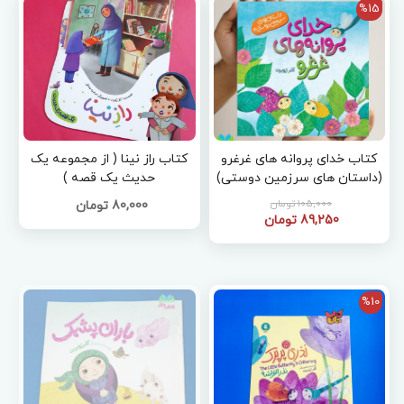
%15
کتاب خدای پروانه های غرغرو
کتاب راز نینا ( از مجموعه یک
(داستان های سرزمین دوستی)
حدیث یک قصه )
105,000 تومان
80,000 تومان
89,250 تومان
%10