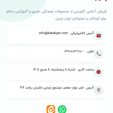
فروش آنلاین گلچینی از محصولات فرهنگی، هنری و آموزشی سالم
برای کودکان و نوجوانان ایران زمین
آدرس الکترونیکی : info@ketabjan.com
تلفن : -
09190883780
ساعت کاری : شنبه تا پنجشنبه، ۸ صبح تا ۱۷
آدرس : قم، بلوار معلم، مجتمع تجاری ناشران، واحد ۲۱۲