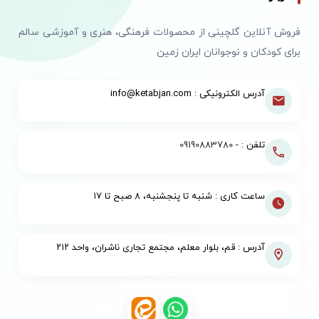
فروش آنلاین گلچینی از محصولات فرهنگی، هنری و آموزشی سالم
برای کودکان و نوجوانان ایران زمین
آدرس الکترونیکی : info@ketabjan.com
تلفن : -
09190883780
ساعت کاری : شنبه تا پنجشنبه، ۸ صبح تا ۱۷
آدرس : قم، بلوار معلم، مجتمع تجاری ناشران، واحد ۲۱۲