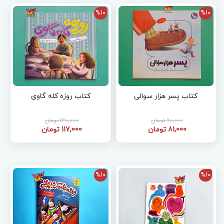
%10
%10
کتاب پسر هزار سوالی
کتاب روزه کله گاوی
90,000 تومان
130,000 تومان
81,000 تومان
117,000 تومان
%10
%10