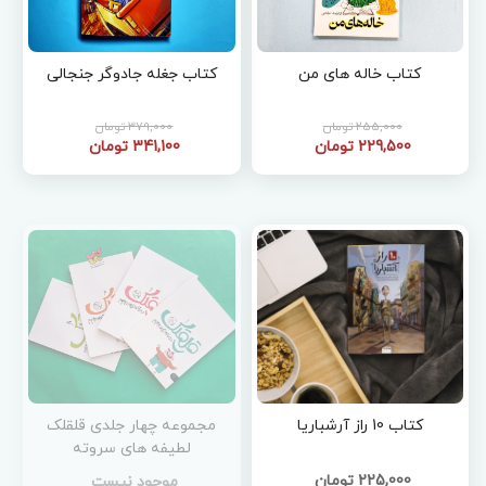
کتاب خاله های من
کتاب جغله جادوگر جنجالی
255,000 تومان
379,000 تومان
229,500 تومان
341,100 تومان
کتاب 10 راز آرشباریا
مجموعه چهار جلدی قلقلک
لطیفه های سروته
225,000 تومان
موجود نیست