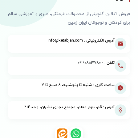
فروش آنلاین گلچینی از محصولات فرهنگی، هنری و آموزشی سالم
برای کودکان و نوجوانان ایران زمین
آدرس الکترونیکی : info@ketabjan.com
تلفن : -
09190883780
ساعت کاری : شنبه تا پنجشنبه، ۸ صبح تا ۱۷
آدرس : قم، بلوار معلم، مجتمع تجاری ناشران، واحد ۲۱۲