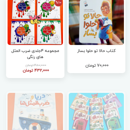
%10
کتاب حالا تو حلوا بساز
مجموعه 4جلدی ضرب المثل
های رنگی
70,000 تومان
480,000 تومان
432,000 تومان