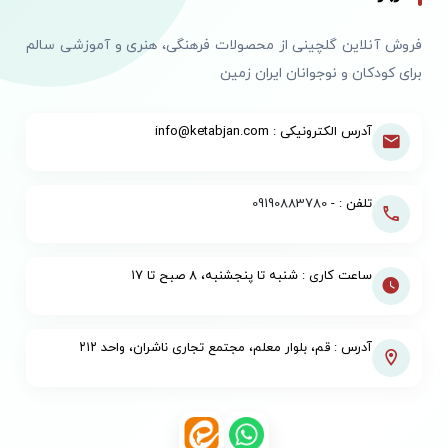
فروش آنلاین گلچینی از محصولات فرهنگی، هنری و آموزشی سالم
برای کودکان و نوجوانان ایران زمین
آدرس الکترونیکی : info@ketabjan.com
تلفن : -
09190883780
ساعت کاری : شنبه تا پنجشنبه، ۸ صبح تا ۱۷
آدرس : قم، بلوار معلم، مجتمع تجاری ناشران، واحد ۲۱۲