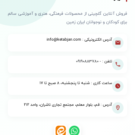
فروش آنلاین گلچینی از محصولات فرهنگی، هنری و آموزشی سالم
برای کودکان و نوجوانان ایران زمین
آدرس الکترونیکی : info@ketabjan.com
تلفن : -
09190883780
ساعت کاری : شنبه تا پنجشنبه، ۸ صبح تا ۱۷
آدرس : قم، بلوار معلم، مجتمع تجاری ناشران، واحد ۲۱۲