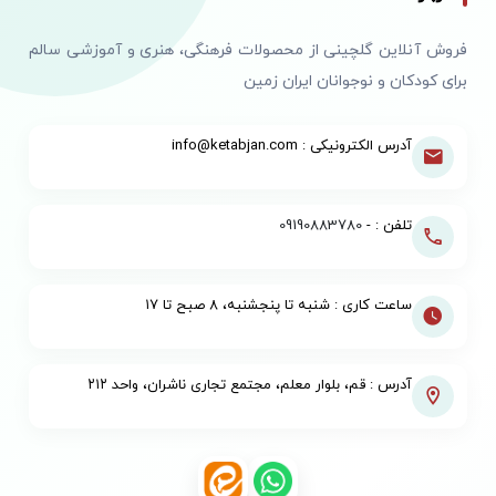
فروش آنلاین گلچینی از محصولات فرهنگی، هنری و آموزشی سالم
برای کودکان و نوجوانان ایران زمین
آدرس الکترونیکی : info@ketabjan.com
تلفن : -
09190883780
ساعت کاری : شنبه تا پنجشنبه، ۸ صبح تا ۱۷
آدرس : قم، بلوار معلم، مجتمع تجاری ناشران، واحد ۲۱۲