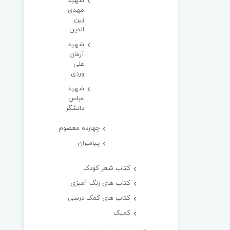
شهید
مهدی
زین
الدین
شهید
آرمان
علی
وردی
شهید
عباس
دانشگر
چهارده معصوم
پیامبران
کتاب شعر کودک
کتاب های رنگ آمیزی
کتاب های کمک درسی
کمیک