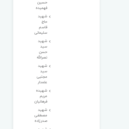
حسین
فهمیده
شهید
حاج
قاسم
سلیمانی
شهید
سید
حسن
نصرالله
شهید
سید
مجتبی
علمدار
شهیده
مریم
فرهانیان
شهید
مصطفی
صدرزاده