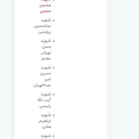
محسن
حججی
شهید
عبالحسین
برونسی
شهید
حسن
تهرانی
مقدم
شهید
حسین
امیر
عبداللهیان
شهید
آیت الله
رئیسی
شهید
ابراهیم
هادی
شهید