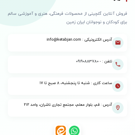
فروش آنلاین گلچینی از محصولات فرهنگی، هنری و آموزشی سالم
برای کودکان و نوجوانان ایران زمین
آدرس الکترونیکی : info@ketabjan.com
تلفن : -
09190883780
ساعت کاری : شنبه تا پنجشنبه، ۸ صبح تا ۱۷
آدرس : قم، بلوار معلم، مجتمع تجاری ناشران، واحد ۲۱۲