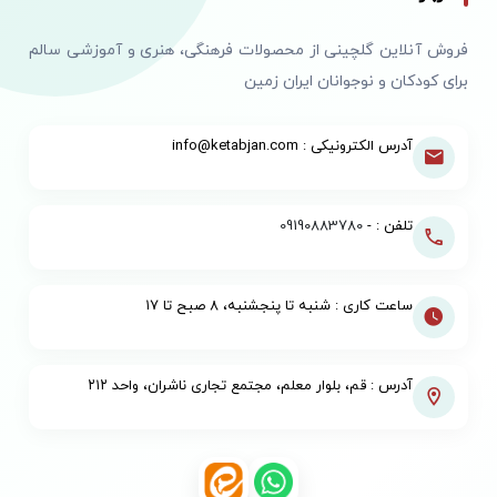
فروش آنلاین گلچینی از محصولات فرهنگی، هنری و آموزشی سالم
برای کودکان و نوجوانان ایران زمین
آدرس الکترونیکی : info@ketabjan.com
تلفن : -
09190883780
ساعت کاری : شنبه تا پنجشنبه، ۸ صبح تا ۱۷
آدرس : قم، بلوار معلم، مجتمع تجاری ناشران، واحد ۲۱۲