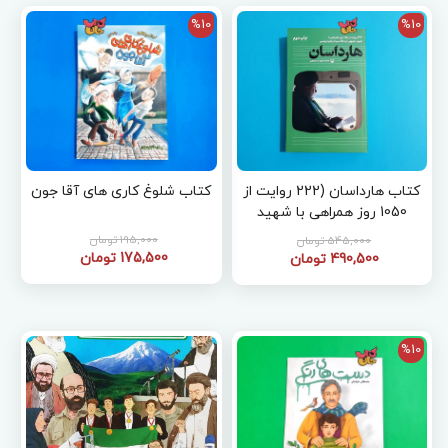
%10
%10
کتاب هارداسان (222 روایت از
کتاب شلوغ کاری های آقا جون
1050 روز همراهی با شهید
جمهور آیت الله سید ابراهیم
195,000 تومان
545,000 تومان
رئیسی)
175,500 تومان
490,500 تومان
%10