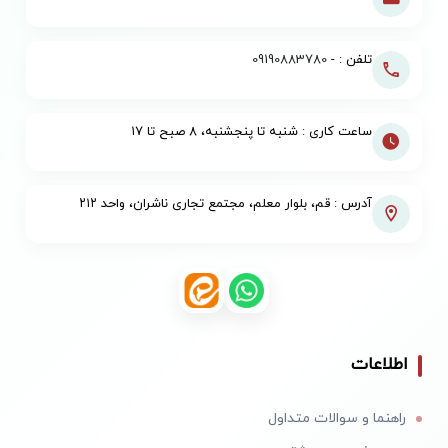
تلفن : -
09190883780
ساعت کاری : شنبه تا پنجشنبه، ۸ صبح تا ۱۷
آدرس : قم، بلوار معلم، مجتمع تجاری ناشران، واحد ۲۱۲
اطلاعات
راهنما و سوالات متداول